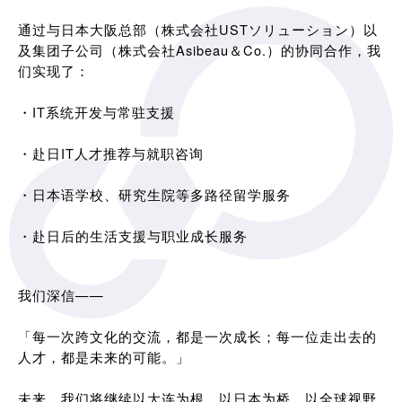
通过与日本大阪总部（株式会社USTソリューション）以
及集团子公司（株式会社Asibeau＆Co.）的协同合作，我
们实现了：
・IT系统开发与常驻支援
・赴日IT人才推荐与就职咨询
・日本语学校、研究生院等多路径留学服务
・赴日后的生活支援与职业成长服务
我们深信——
「每一次跨文化的交流，都是一次成长；每一位走出去的
人才，都是未来的可能。」
未来，我们将继续以大连为根，以日本为桥，以全球视野