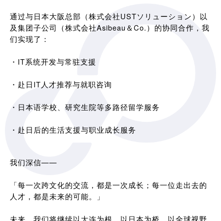
通过与日本大阪总部（株式会社USTソリューション）以
及集团子公司（株式会社Asibeau＆Co.）的协同合作，我
们实现了：
・IT系统开发与常驻支援
・赴日IT人才推荐与就职咨询
・日本语学校、研究生院等多路径留学服务
・赴日后的生活支援与职业成长服务
我们深信——
「每一次跨文化的交流，都是一次成长；每一位走出去的
人才，都是未来的可能。」
未来，我们将继续以大连为根，以日本为桥，以全球视野