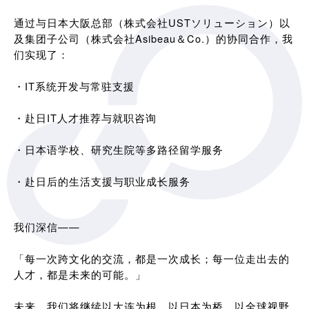
通过与日本大阪总部（株式会社USTソリューション）以
及集团子公司（株式会社Asibeau＆Co.）的协同合作，我
们实现了：
・IT系统开发与常驻支援
・赴日IT人才推荐与就职咨询
・日本语学校、研究生院等多路径留学服务
・赴日后的生活支援与职业成长服务
我们深信——
「每一次跨文化的交流，都是一次成长；每一位走出去的
人才，都是未来的可能。」
未来，我们将继续以大连为根，以日本为桥，以全球视野