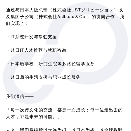
通过与日本大阪总部（株式会社USTソリューション）以
及集团子公司（株式会社Asibeau＆Co.）的协同合作，我
们实现了：
・IT系统开发与常驻支援
・赴日IT人才推荐与就职咨询
・日本语学校、研究生院等多路径留学服务
・赴日后的生活支援与职业成长服务
我们深信——
「每一次跨文化的交流，都是一次成长；每一位走出去的
人才，都是未来的可能。」
未来，我们将继续以大连为根，以日本为桥，以全球视野