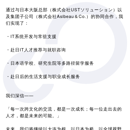
通过与日本大阪总部（株式会社USTソリューション）以
及集团子公司（株式会社Asibeau＆Co.）的协同合作，我
们实现了：
・IT系统开发与常驻支援
・赴日IT人才推荐与就职咨询
・日本语学校、研究生院等多路径留学服务
・赴日后的生活支援与职业成长服务
我们深信——
「每一次跨文化的交流，都是一次成长；每一位走出去的
人才，都是未来的可能。」
未来，我们将继续以大连为根，以日本为桥，以全球视野