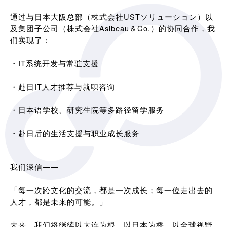
通过与日本大阪总部（株式会社USTソリューション）以
及集团子公司（株式会社Asibeau＆Co.）的协同合作，我
们实现了：
・IT系统开发与常驻支援
・赴日IT人才推荐与就职咨询
・日本语学校、研究生院等多路径留学服务
・赴日后的生活支援与职业成长服务
我们深信——
「每一次跨文化的交流，都是一次成长；每一位走出去的
人才，都是未来的可能。」
未来，我们将继续以大连为根，以日本为桥，以全球视野