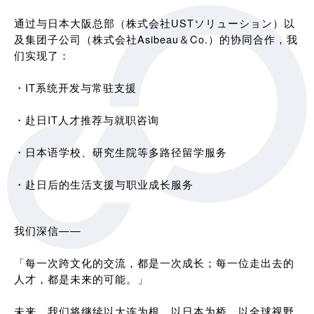
通过与日本大阪总部（株式会社USTソリューション）以
及集团子公司（株式会社Asibeau＆Co.）的协同合作，我
们实现了：
・IT系统开发与常驻支援
・赴日IT人才推荐与就职咨询
・日本语学校、研究生院等多路径留学服务
・赴日后的生活支援与职业成长服务
我们深信——
「每一次跨文化的交流，都是一次成长；每一位走出去的
人才，都是未来的可能。」
未来，我们将继续以大连为根，以日本为桥，以全球视野