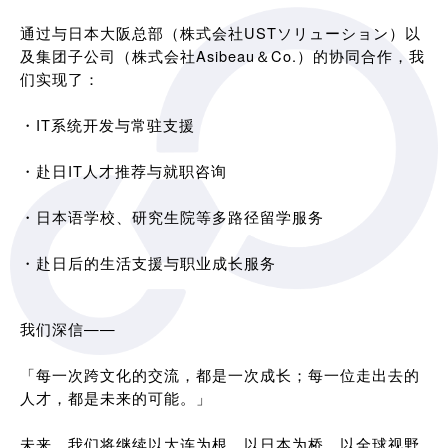
通过与日本大阪总部（株式会社USTソリューション）以
及集团子公司（株式会社Asibeau＆Co.）的协同合作，我
们实现了：
・IT系统开发与常驻支援
・赴日IT人才推荐与就职咨询
・日本语学校、研究生院等多路径留学服务
・赴日后的生活支援与职业成长服务
我们深信——
「每一次跨文化的交流，都是一次成长；每一位走出去的
人才，都是未来的可能。」
未来，我们将继续以大连为根，以日本为桥，以全球视野