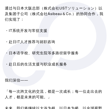
通过与日本大阪总部（株式会社USTソリューション）以
及集团子公司（株式会社Asibeau＆Co.）的协同合作，我
们实现了：
・IT系统开发与常驻支援
・赴日IT人才推荐与就职咨询
・日本语学校、研究生院等多路径留学服务
・赴日后的生活支援与职业成长服务
我们深信——
「每一次跨文化的交流，都是一次成长；每一位走出去的
人才，都是未来的可能。」
未来，我们将继续以大连为根，以日本为桥，以全球视野