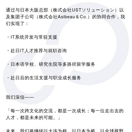
通过与日本大阪总部（株式会社USTソリューション）以
及集团子公司（株式会社Asibeau＆Co.）的协同合作，我
们实现了：
・IT系统开发与常驻支援
・赴日IT人才推荐与就职咨询
・日本语学校、研究生院等多路径留学服务
・赴日后的生活支援与职业成长服务
我们深信——
「每一次跨文化的交流，都是一次成长；每一位走出去的
人才，都是未来的可能。」
未来，我们将继续以大连为根，以日本为桥，以全球视野