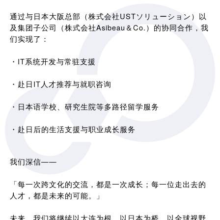
通过与日本大阪总部（株式会社USTソリューション）以
及集团子公司（株式会社Asibeau＆Co.）的协同合作，我
们实现了：
・IT系统开发与常驻支援
・赴日IT人才推荐与就职咨询
・日本语学校、研究生院等多路径留学服务
・赴日后的生活支援与职业成长服务
我们深信——
「每一次跨文化的交流，都是一次成长；每一位走出去的
人才，都是未来的可能。」
未来，我们将继续以大连为根，以日本为桥，以全球视野