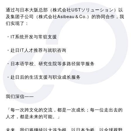
通过与日本大阪总部（株式会社USTソリューション）以
及集团子公司（株式会社Asibeau＆Co.）的协同合作，我
们实现了：
・IT系统开发与常驻支援
・赴日IT人才推荐与就职咨询
・日本语学校、研究生院等多路径留学服务
・赴日后的生活支援与职业成长服务
我们深信——
「每一次跨文化的交流，都是一次成长；每一位走出去的
人才，都是未来的可能。」
未来，我们将继续以大连为根，以日本为桥，以全球视野