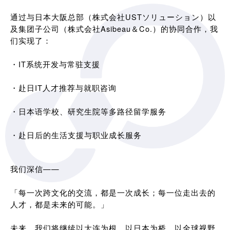
通过与日本大阪总部（株式会社USTソリューション）以
及集团子公司（株式会社Asibeau＆Co.）的协同合作，我
们实现了：
・IT系统开发与常驻支援
・赴日IT人才推荐与就职咨询
・日本语学校、研究生院等多路径留学服务
・赴日后的生活支援与职业成长服务
我们深信——
「每一次跨文化的交流，都是一次成长；每一位走出去的
人才，都是未来的可能。」
未来，我们将继续以大连为根，以日本为桥，以全球视野