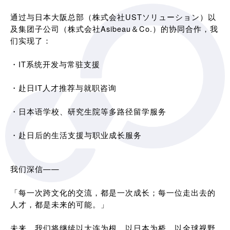
通过与日本大阪总部（株式会社USTソリューション）以
及集团子公司（株式会社Asibeau＆Co.）的协同合作，我
们实现了：
・IT系统开发与常驻支援
・赴日IT人才推荐与就职咨询
・日本语学校、研究生院等多路径留学服务
・赴日后的生活支援与职业成长服务
我们深信——
「每一次跨文化的交流，都是一次成长；每一位走出去的
人才，都是未来的可能。」
未来，我们将继续以大连为根，以日本为桥，以全球视野