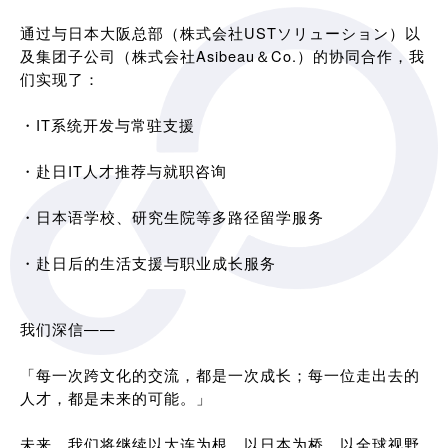
通过与日本大阪总部（株式会社USTソリューション）以
及集团子公司（株式会社Asibeau＆Co.）的协同合作，我
们实现了：
・IT系统开发与常驻支援
・赴日IT人才推荐与就职咨询
・日本语学校、研究生院等多路径留学服务
・赴日后的生活支援与职业成长服务
我们深信——
「每一次跨文化的交流，都是一次成长；每一位走出去的
人才，都是未来的可能。」
未来，我们将继续以大连为根，以日本为桥，以全球视野