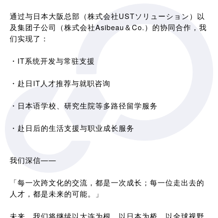
通过与日本大阪总部（株式会社USTソリューション）以
及集团子公司（株式会社Asibeau＆Co.）的协同合作，我
们实现了：
・IT系统开发与常驻支援
・赴日IT人才推荐与就职咨询
・日本语学校、研究生院等多路径留学服务
・赴日后的生活支援与职业成长服务
我们深信——
「每一次跨文化的交流，都是一次成长；每一位走出去的
人才，都是未来的可能。」
未来，我们将继续以大连为根，以日本为桥，以全球视野