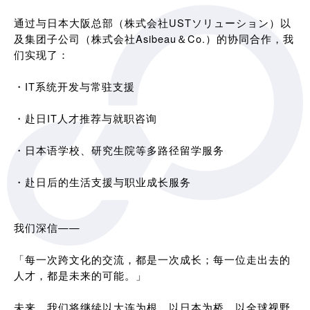
通过与日本大阪总部（株式会社USTソリューション）以
及集团子公司（株式会社Asibeau＆Co.）的协同合作，我
们实现了：
・IT系统开发与常驻支援
・赴日IT人才推荐与就职咨询
・日本语学校、研究生院等多路径留学服务
・赴日后的生活支援与职业成长服务
我们深信——
「每一次跨文化的交流，都是一次成长；每一位走出去的
人才，都是未来的可能。」
未来，我们将继续以大连为根，以日本为桥，以全球视野