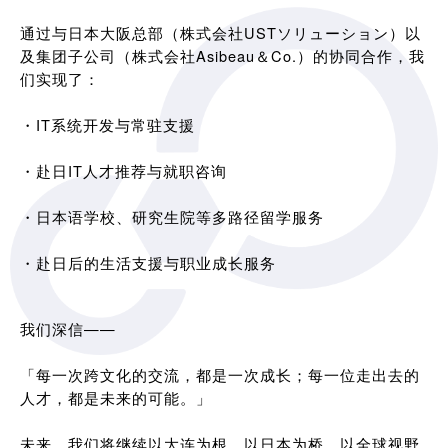
通过与日本大阪总部（株式会社USTソリューション）以
及集团子公司（株式会社Asibeau＆Co.）的协同合作，我
们实现了：
・IT系统开发与常驻支援
・赴日IT人才推荐与就职咨询
・日本语学校、研究生院等多路径留学服务
・赴日后的生活支援与职业成长服务
我们深信——
「每一次跨文化的交流，都是一次成长；每一位走出去的
人才，都是未来的可能。」
未来，我们将继续以大连为根，以日本为桥，以全球视野