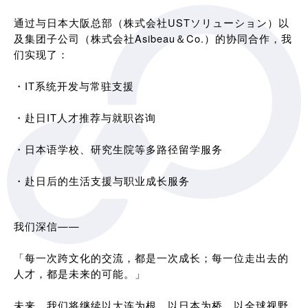
通过与日本大阪总部（株式会社USTソリューション）以
及集团子公司（株式会社Asibeau＆Co.）的协同合作，我
们实现了：
・IT系统开发与常驻支援
・赴日IT人才推荐与就职咨询
・日本语学校、研究生院等多路径留学服务
・赴日后的生活支援与职业成长服务
我们深信——
「每一次跨文化的交流，都是一次成长；每一位走出去的
人才，都是未来的可能。」
未来，我们将继续以大连为根，以日本为桥，以全球视野