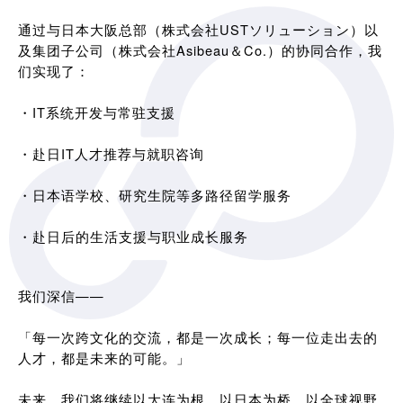
通过与日本大阪总部（株式会社USTソリューション）以
及集团子公司（株式会社Asibeau＆Co.）的协同合作，我
们实现了：
・IT系统开发与常驻支援
・赴日IT人才推荐与就职咨询
・日本语学校、研究生院等多路径留学服务
・赴日后的生活支援与职业成长服务
我们深信——
「每一次跨文化的交流，都是一次成长；每一位走出去的
人才，都是未来的可能。」
未来，我们将继续以大连为根，以日本为桥，以全球视野