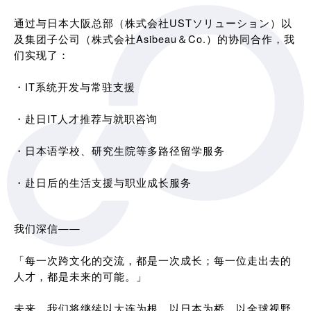
通过与日本大阪总部（株式会社USTソリューション）以
及集团子公司（株式会社Asibeau＆Co.）的协同合作，我
们实现了：
・IT系统开发与常驻支援
・赴日IT人才推荐与就职咨询
・日本语学校、研究生院等多路径留学服务
・赴日后的生活支援与职业成长服务
我们深信——
「每一次跨文化的交流，都是一次成长；每一位走出去的
人才，都是未来的可能。」
未来，我们将继续以大连为根，以日本为桥，以全球视野