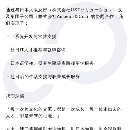
通过与日本大阪总部（株式会社USTソリューション）以
及集团子公司（株式会社Asibeau＆Co.）的协同合作，我
们实现了：
・IT系统开发与常驻支援
・赴日IT人才推荐与就职咨询
・日本语学校、研究生院等多路径留学服务
・赴日后的生活支援与职业成长服务
我们深信——
「每一次跨文化的交流，都是一次成长；每一位走出去的
人才，都是未来的可能。」
未来，我们将继续以大连为根，以日本为桥，以全球视野