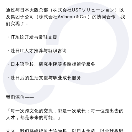
通过与日本大阪总部（株式会社USTソリューション）以
及集团子公司（株式会社Asibeau＆Co.）的协同合作，我
们实现了：
・IT系统开发与常驻支援
・赴日IT人才推荐与就职咨询
・日本语学校、研究生院等多路径留学服务
・赴日后的生活支援与职业成长服务
我们深信——
「每一次跨文化的交流，都是一次成长；每一位走出去的
人才，都是未来的可能。」
未来，我们将继续以大连为根，以日本为桥，以全球视野