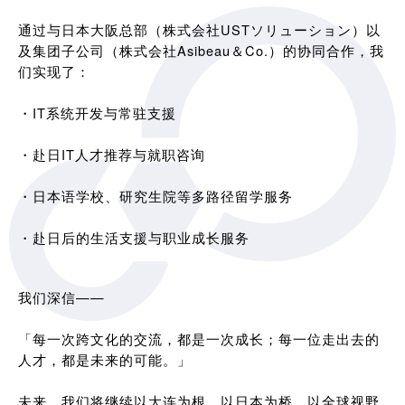
通过与日本大阪总部（株式会社USTソリューション）以
及集团子公司（株式会社Asibeau＆Co.）的协同合作，我
们实现了：
・IT系统开发与常驻支援
・赴日IT人才推荐与就职咨询
・日本语学校、研究生院等多路径留学服务
・赴日后的生活支援与职业成长服务
我们深信——
「每一次跨文化的交流，都是一次成长；每一位走出去的
人才，都是未来的可能。」
未来，我们将继续以大连为根，以日本为桥，以全球视野