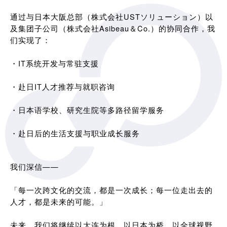
通过与日本大阪总部（株式会社USTソリューション）以
及集团子公司（株式会社Asibeau＆Co.）的协同合作，我
们实现了：
・IT系统开发与常驻支援
・赴日IT人才推荐与就职咨询
・日本语学校、研究生院等多路径留学服务
・赴日后的生活支援与职业成长服务
我们深信——
「每一次跨文化的交流，都是一次成长；每一位走出去的
人才，都是未来的可能。」
未来，我们将继续以大连为根，以日本为桥，以全球视野