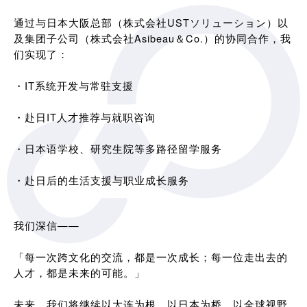
通过与日本大阪总部（株式会社USTソリューション）以
及集团子公司（株式会社Asibeau＆Co.）的协同合作，我
们实现了：
・IT系统开发与常驻支援
・赴日IT人才推荐与就职咨询
・日本语学校、研究生院等多路径留学服务
・赴日后的生活支援与职业成长服务
我们深信——
「每一次跨文化的交流，都是一次成长；每一位走出去的
人才，都是未来的可能。」
未来，我们将继续以大连为根，以日本为桥，以全球视野