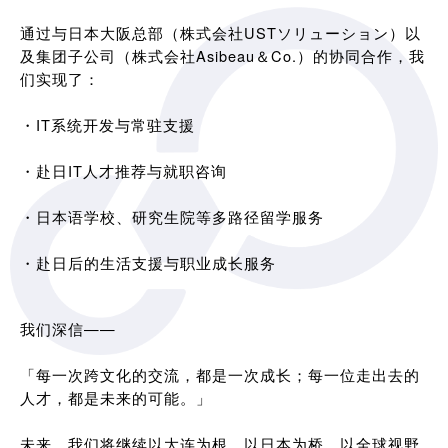
通过与日本大阪总部（株式会社USTソリューション）以
及集团子公司（株式会社Asibeau＆Co.）的协同合作，我
们实现了：
・IT系统开发与常驻支援
・赴日IT人才推荐与就职咨询
・日本语学校、研究生院等多路径留学服务
・赴日后的生活支援与职业成长服务
我们深信——
「每一次跨文化的交流，都是一次成长；每一位走出去的
人才，都是未来的可能。」
未来，我们将继续以大连为根，以日本为桥，以全球视野