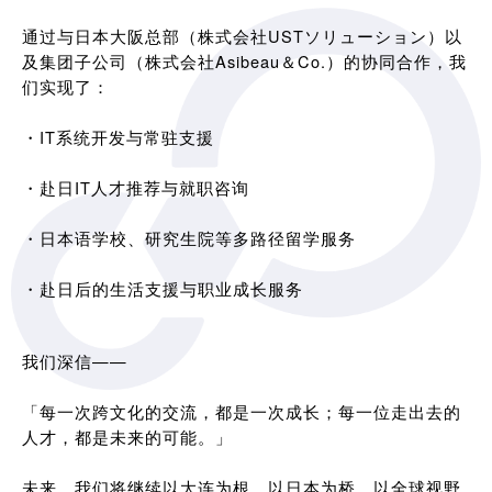
通过与日本大阪总部（株式会社USTソリューション）以
及集团子公司（株式会社Asibeau＆Co.）的协同合作，我
们实现了：
・IT系统开发与常驻支援
・赴日IT人才推荐与就职咨询
・日本语学校、研究生院等多路径留学服务
・赴日后的生活支援与职业成长服务
我们深信——
「每一次跨文化的交流，都是一次成长；每一位走出去的
人才，都是未来的可能。」
未来，我们将继续以大连为根，以日本为桥，以全球视野