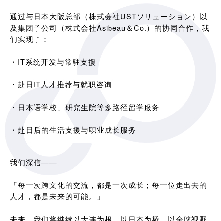
通过与日本大阪总部（株式会社USTソリューション）以
及集团子公司（株式会社Asibeau＆Co.）的协同合作，我
们实现了：
・IT系统开发与常驻支援
・赴日IT人才推荐与就职咨询
・日本语学校、研究生院等多路径留学服务
・赴日后的生活支援与职业成长服务
我们深信——
「每一次跨文化的交流，都是一次成长；每一位走出去的
人才，都是未来的可能。」
未来，我们将继续以大连为根，以日本为桥，以全球视野