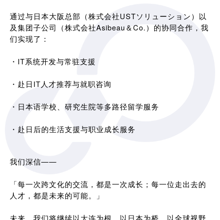
通过与日本大阪总部（株式会社USTソリューション）以
及集团子公司（株式会社Asibeau＆Co.）的协同合作，我
们实现了：
・IT系统开发与常驻支援
・赴日IT人才推荐与就职咨询
・日本语学校、研究生院等多路径留学服务
・赴日后的生活支援与职业成长服务
我们深信——
「每一次跨文化的交流，都是一次成长；每一位走出去的
人才，都是未来的可能。」
未来，我们将继续以大连为根，以日本为桥，以全球视野