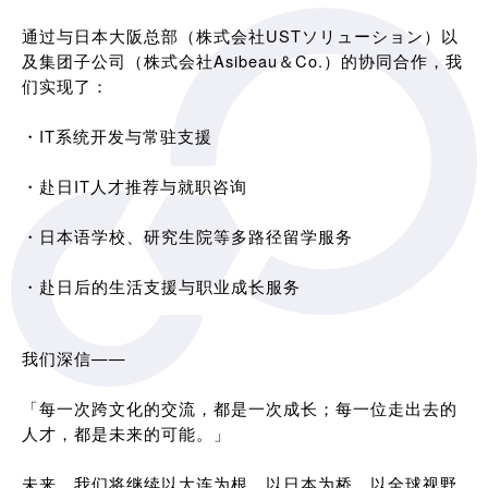
通过与日本大阪总部（株式会社USTソリューション）以
及集团子公司（株式会社Asibeau＆Co.）的协同合作，我
们实现了：
・IT系统开发与常驻支援
・赴日IT人才推荐与就职咨询
・日本语学校、研究生院等多路径留学服务
・赴日后的生活支援与职业成长服务
我们深信——
「每一次跨文化的交流，都是一次成长；每一位走出去的
人才，都是未来的可能。」
未来，我们将继续以大连为根，以日本为桥，以全球视野