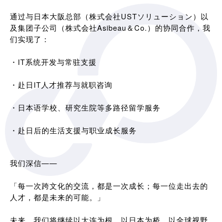
通过与日本大阪总部（株式会社USTソリューション）以
及集团子公司（株式会社Asibeau＆Co.）的协同合作，我
们实现了：
・IT系统开发与常驻支援
・赴日IT人才推荐与就职咨询
・日本语学校、研究生院等多路径留学服务
・赴日后的生活支援与职业成长服务
我们深信——
「每一次跨文化的交流，都是一次成长；每一位走出去的
人才，都是未来的可能。」
未来，我们将继续以大连为根，以日本为桥，以全球视野