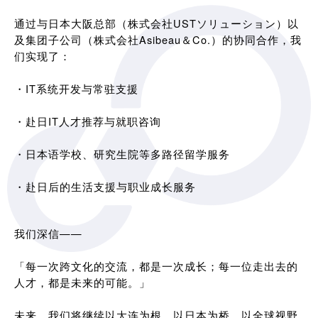
通过与日本大阪总部（株式会社USTソリューション）以
及集团子公司（株式会社Asibeau＆Co.）的协同合作，我
们实现了：
・IT系统开发与常驻支援
・赴日IT人才推荐与就职咨询
・日本语学校、研究生院等多路径留学服务
・赴日后的生活支援与职业成长服务
我们深信——
「每一次跨文化的交流，都是一次成长；每一位走出去的
人才，都是未来的可能。」
未来，我们将继续以大连为根，以日本为桥，以全球视野