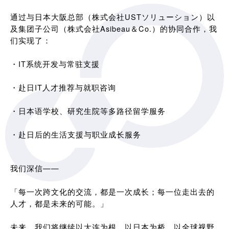
通过与日本大阪总部（株式会社USTソリューション）以
及集团子公司（株式会社Asibeau＆Co.）的协同合作，我
们实现了：
・IT系统开发与常驻支援
・赴日IT人才推荐与就职咨询
・日本语学校、研究生院等多路径留学服务
・赴日后的生活支援与职业成长服务
我们深信——
「每一次跨文化的交流，都是一次成长；每一位走出去的
人才，都是未来的可能。」
未来，我们将继续以大连为根，以日本为桥，以全球视野