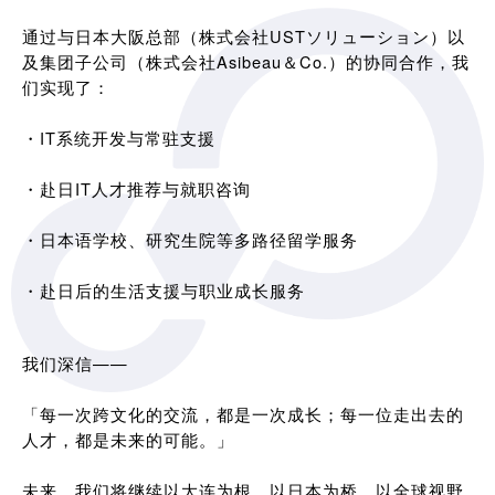
通过与日本大阪总部（株式会社USTソリューション）以
及集团子公司（株式会社Asibeau＆Co.）的协同合作，我
们实现了：
・IT系统开发与常驻支援
・赴日IT人才推荐与就职咨询
・日本语学校、研究生院等多路径留学服务
・赴日后的生活支援与职业成长服务
我们深信——
「每一次跨文化的交流，都是一次成长；每一位走出去的
人才，都是未来的可能。」
未来，我们将继续以大连为根，以日本为桥，以全球视野