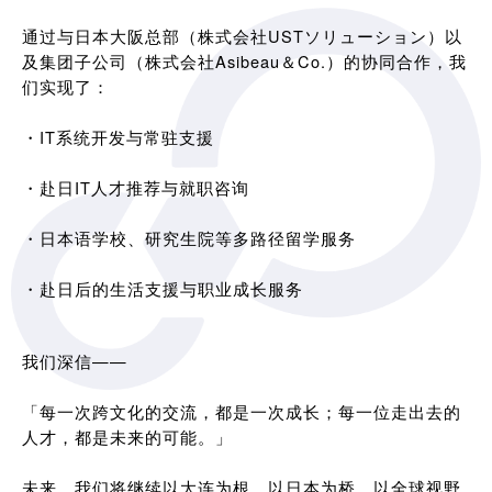
通过与日本大阪总部（株式会社USTソリューション）以
及集团子公司（株式会社Asibeau＆Co.）的协同合作，我
们实现了：
・IT系统开发与常驻支援
・赴日IT人才推荐与就职咨询
・日本语学校、研究生院等多路径留学服务
・赴日后的生活支援与职业成长服务
我们深信——
「每一次跨文化的交流，都是一次成长；每一位走出去的
人才，都是未来的可能。」
未来，我们将继续以大连为根，以日本为桥，以全球视野