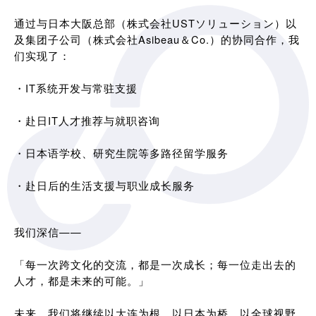
通过与日本大阪总部（株式会社USTソリューション）以
及集团子公司（株式会社Asibeau＆Co.）的协同合作，我
们实现了：
・IT系统开发与常驻支援
・赴日IT人才推荐与就职咨询
・日本语学校、研究生院等多路径留学服务
・赴日后的生活支援与职业成长服务
我们深信——
「每一次跨文化的交流，都是一次成长；每一位走出去的
人才，都是未来的可能。」
未来，我们将继续以大连为根，以日本为桥，以全球视野