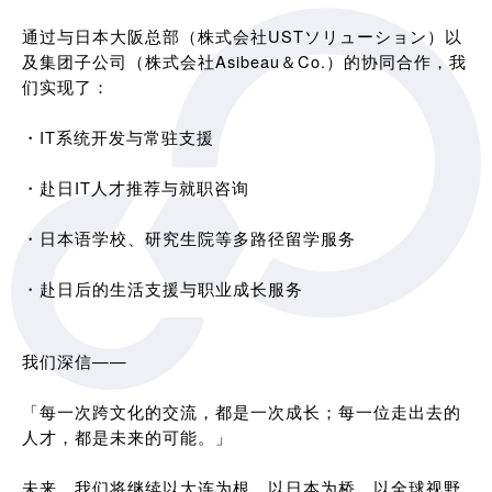
通过与日本大阪总部（株式会社USTソリューション）以
及集团子公司（株式会社Asibeau＆Co.）的协同合作，我
们实现了：
・IT系统开发与常驻支援
・赴日IT人才推荐与就职咨询
・日本语学校、研究生院等多路径留学服务
・赴日后的生活支援与职业成长服务
我们深信——
「每一次跨文化的交流，都是一次成长；每一位走出去的
人才，都是未来的可能。」
未来，我们将继续以大连为根，以日本为桥，以全球视野