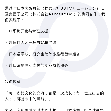
通过与日本大阪总部（株式会社USTソリューション）以
及集团子公司（株式会社Asibeau＆Co.）的协同合作，我
们实现了：
・IT系统开发与常驻支援
・赴日IT人才推荐与就职咨询
・日本语学校、研究生院等多路径留学服务
・赴日后的生活支援与职业成长服务
我们深信——
「每一次跨文化的交流，都是一次成长；每一位走出去的
人才，都是未来的可能。」
未来，我们将继续以大连为根，以日本为桥，以全球视野