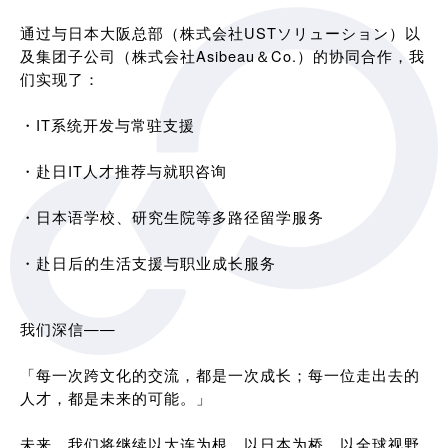
通过与日本大阪总部（株式会社USTソリューション）以
及集团子公司（株式会社Asibeau＆Co.）的协同合作，我
们实现了：
・IT系统开发与常驻支援
・赴日IT人才推荐与就职咨询
・日本语学校、研究生院等多路径留学服务
・赴日后的生活支援与职业成长服务
我们深信——
「每一次跨文化的交流，都是一次成长；每一位走出去的
人才，都是未来的可能。」
未来，我们将继续以大连为根，以日本为桥，以全球视野