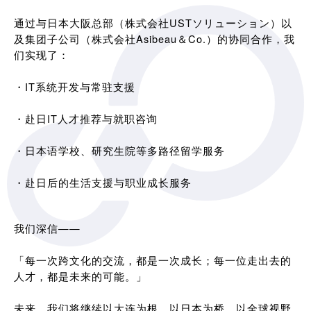
通过与日本大阪总部（株式会社USTソリューション）以
及集团子公司（株式会社Asibeau＆Co.）的协同合作，我
们实现了：
・IT系统开发与常驻支援
・赴日IT人才推荐与就职咨询
・日本语学校、研究生院等多路径留学服务
・赴日后的生活支援与职业成长服务
我们深信——
「每一次跨文化的交流，都是一次成长；每一位走出去的
人才，都是未来的可能。」
未来，我们将继续以大连为根，以日本为桥，以全球视野