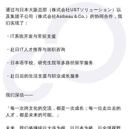
通过与日本大阪总部（株式会社USTソリューション）以
及集团子公司（株式会社Asibeau＆Co.）的协同合作，我
们实现了：
・IT系统开发与常驻支援
・赴日IT人才推荐与就职咨询
・日本语学校、研究生院等多路径留学服务
・赴日后的生活支援与职业成长服务
我们深信——
「每一次跨文化的交流，都是一次成长；每一位走出去的
人才，都是未来的可能。」
未来，我们将继续以大连为根，以日本为桥，以全球视野