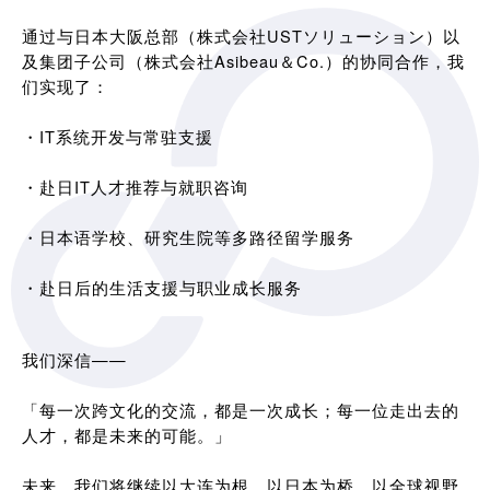
通过与日本大阪总部（株式会社USTソリューション）以
及集团子公司（株式会社Asibeau＆Co.）的协同合作，我
们实现了：
・IT系统开发与常驻支援
・赴日IT人才推荐与就职咨询
・日本语学校、研究生院等多路径留学服务
・赴日后的生活支援与职业成长服务
我们深信——
「每一次跨文化的交流，都是一次成长；每一位走出去的
人才，都是未来的可能。」
未来，我们将继续以大连为根，以日本为桥，以全球视野