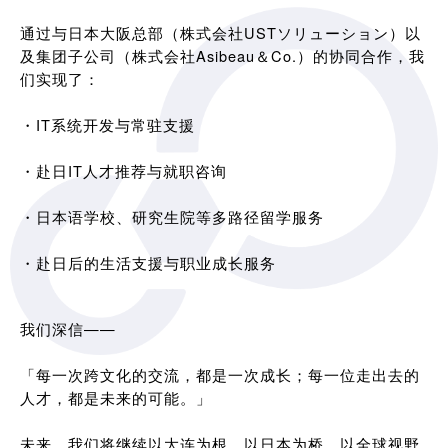
通过与日本大阪总部（株式会社USTソリューション）以
及集团子公司（株式会社Asibeau＆Co.）的协同合作，我
们实现了：
・IT系统开发与常驻支援
・赴日IT人才推荐与就职咨询
・日本语学校、研究生院等多路径留学服务
・赴日后的生活支援与职业成长服务
我们深信——
「每一次跨文化的交流，都是一次成长；每一位走出去的
人才，都是未来的可能。」
未来，我们将继续以大连为根，以日本为桥，以全球视野