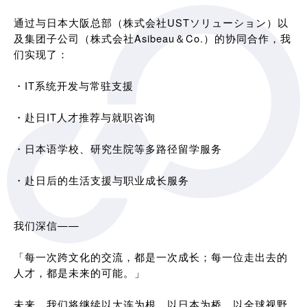
通过与日本大阪总部（株式会社USTソリューション）以
及集团子公司（株式会社Asibeau＆Co.）的协同合作，我
们实现了：
・IT系统开发与常驻支援
・赴日IT人才推荐与就职咨询
・日本语学校、研究生院等多路径留学服务
・赴日后的生活支援与职业成长服务
我们深信——
「每一次跨文化的交流，都是一次成长；每一位走出去的
人才，都是未来的可能。」
未来，我们将继续以大连为根，以日本为桥，以全球视野