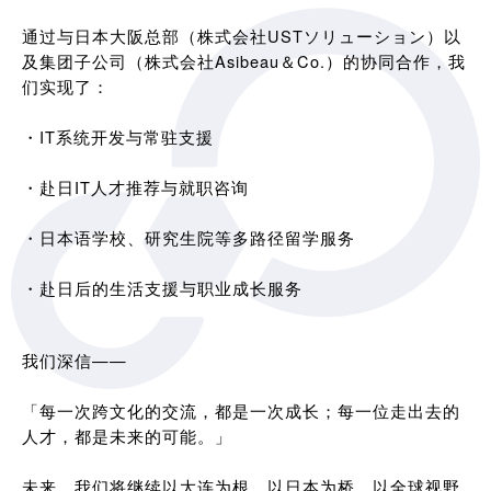
通过与日本大阪总部（株式会社USTソリューション）以
及集团子公司（株式会社Asibeau＆Co.）的协同合作，我
们实现了：
・IT系统开发与常驻支援
・赴日IT人才推荐与就职咨询
・日本语学校、研究生院等多路径留学服务
・赴日后的生活支援与职业成长服务
我们深信——
「每一次跨文化的交流，都是一次成长；每一位走出去的
人才，都是未来的可能。」
未来，我们将继续以大连为根，以日本为桥，以全球视野