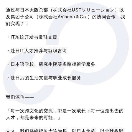
通过与日本大阪总部（株式会社USTソリューション）以
及集团子公司（株式会社Asibeau＆Co.）的协同合作，我
们实现了：
・IT系统开发与常驻支援
・赴日IT人才推荐与就职咨询
・日本语学校、研究生院等多路径留学服务
・赴日后的生活支援与职业成长服务
我们深信——
「每一次跨文化的交流，都是一次成长；每一位走出去的
人才，都是未来的可能。」
未来，我们将继续以大连为根，以日本为桥，以全球视野