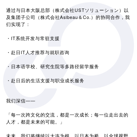
通过与日本大阪总部（株式会社USTソリューション）以
及集团子公司（株式会社Asibeau＆Co.）的协同合作，我
们实现了：
・IT系统开发与常驻支援
・赴日IT人才推荐与就职咨询
・日本语学校、研究生院等多路径留学服务
・赴日后的生活支援与职业成长服务
我们深信——
「每一次跨文化的交流，都是一次成长；每一位走出去的
人才，都是未来的可能。」
未来，我们将继续以大连为根，以日本为桥，以全球视野