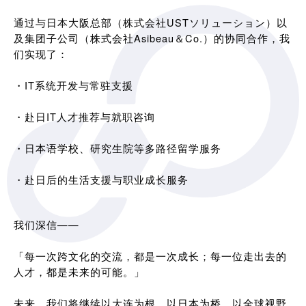
通过与日本大阪总部（株式会社USTソリューション）以
及集团子公司（株式会社Asibeau＆Co.）的协同合作，我
们实现了：
・IT系统开发与常驻支援
・赴日IT人才推荐与就职咨询
・日本语学校、研究生院等多路径留学服务
・赴日后的生活支援与职业成长服务
我们深信——
「每一次跨文化的交流，都是一次成长；每一位走出去的
人才，都是未来的可能。」
未来，我们将继续以大连为根，以日本为桥，以全球视野