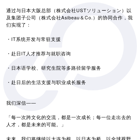
通过与日本大阪总部（株式会社USTソリューション）以
及集团子公司（株式会社Asibeau＆Co.）的协同合作，我
们实现了：
・IT系统开发与常驻支援
・赴日IT人才推荐与就职咨询
・日本语学校、研究生院等多路径留学服务
・赴日后的生活支援与职业成长服务
我们深信——
「每一次跨文化的交流，都是一次成长；每一位走出去的
人才，都是未来的可能。」
未来，我们将继续以大连为根，以日本为桥，以全球视野